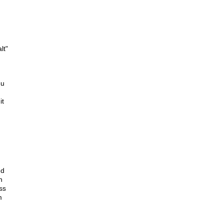
lt"
eu
it
nd
n
ss
m