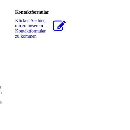
Kontaktformular
Klicken Sie hier,
um zu unserem
Kon­takt­for­mu­lar
zu kommen
n
n
ob