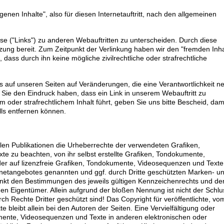
genen Inhalte", also für diesen Internetauftritt, nach den allgemeinen
se ("Links") zu anderen Webauftritten zu unterscheiden. Durch diese
tzung bereit. Zum Zeitpunkt der Verlinkung haben wir den "fremden Inha
, dass durch ihn keine mögliche zivilrechtliche oder strafrechtliche
ks auf unseren Seiten auf Veränderungen, die eine Verantwortlichkeit n
Sie den Eindruck haben, dass ein Link in unserem Webauftritt zu
m oder strafrechtlichem Inhalt führt, geben Sie uns bitte Bescheid, dam
lls entfernen können.
allen Publikationen die Urheberrechte der verwendeten Grafiken,
 zu beachten, von ihr selbst erstellte Grafiken, Tondokumente,
er auf lizenzfreie Grafiken, Tondokumente, Videosequenzen und Texte
ernetangebotes genannten und ggf. durch Dritte geschützten Marken- u
nkt den Bestimmungen des jeweils gültigen Kennzeichenrechts und de
nen Eigentümer. Allein aufgrund der bloßen Nennung ist nicht der Schlu
h Rechte Dritter geschützt sind! Das Copyright für veröffentlichte, vo
e bleibt allein bei den Autoren der Seiten. Eine Vervielfältigung oder
ente, Videosequenzen und Texte in anderen elektronischen oder