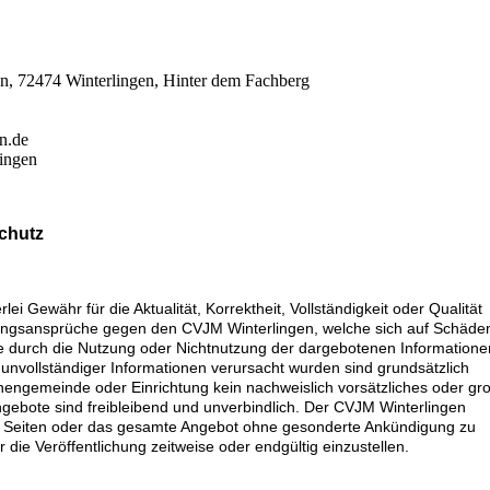
, 72474 Winterlingen, Hinter dem Fachberg
n.de
lingen
chutz
i Gewähr für die Aktualität, Korrektheit, Vollständigkeit oder Qualität
ftungsansprüche gegen den CVJM Winterlingen, welche sich auf Schäde
 die durch die Nutzung oder Nichtnutzung der dargebotenen Informatione
 unvollständiger Informationen verursacht wurden sind grundsätzlich
hengemeinde oder Einrichtung kein nachweislich vorsätzliches oder gr
Angebote sind freibleibend und unverbindlich. Der CVJM Winterlingen
 der Seiten oder das gesamte Angebot ohne gesonderte Ankündigung zu
die Veröffentlichung zeitweise oder endgültig einzustellen.