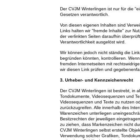
Der CVJM Winterlingen ist nur für die "ei
Gesetzen verantwortlich.
Von diesen eigenen Inhalten sind Verwei
Links halten wir "fremde Inhalte" zur Nu
der verlinkten Seiten daraufhin überprüft
Verantwortlichkeit ausgelöst wird.
Wir können jedoch nicht ständig die Lin
begründen könnten, kontrollieren. Wenn 
fremden Internetseiten mit rechtswidrige
wir diesen Link prüfen und gegebenenfa
3. Urheber- und Kennzeichenrecht
Der CVJM Winterlingen ist bestrebt, in 
Tondokumente, Videosequenzen und Texte
Videosequenzen und Texte zu nutzen od
zurückzugreifen. Alle innerhalb des Int
Warenzeichen unterliegen uneingeschrä
Besitzrechten der jeweiligen eingetrage
zu ziehen, dass Markenzeichen nicht durc
CVJM Winterlingen selbst erstellte Objekt
Verwendung solcher Grafiken, Tondokum